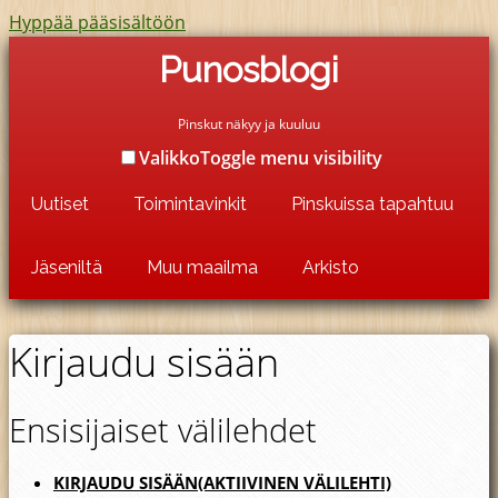
Hyppää pääsisältöön
Punosblogi
Pinskut näkyy ja kuuluu
Valikko
Toggle menu visibility
Uutiset
Toimintavinkit
Pinskuissa tapahtuu
Jäseniltä
Muu maailma
Arkisto
Kirjaudu sisään
Ensisijaiset välilehdet
KIRJAUDU SISÄÄN
(AKTIIVINEN VÄLILEHTI)