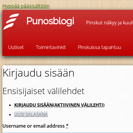
Hyppää pääsisältöön
Punosblogi
Pinskut näkyy ja kuu
Uutiset
Toimintavinkit
Pinskuissa tapahtuu
Kirjaudu sisään
Ensisijaiset välilehdet
KIRJAUDU SISÄÄN
(AKTIIVINEN VÄLILEHTI)
UUSI SALASANA
Username or email address
*