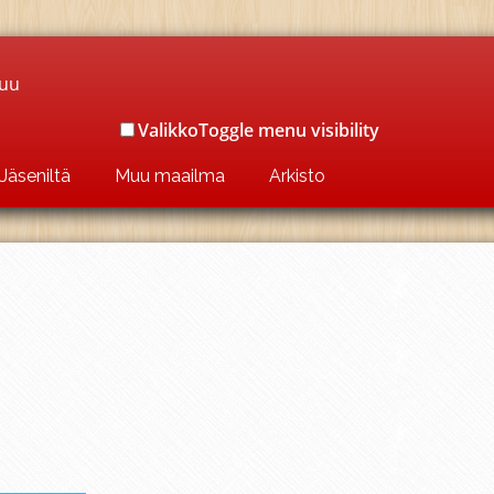
luu
Valikko
Toggle menu visibility
Jäseniltä
Muu maailma
Arkisto