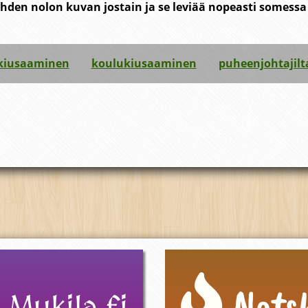
yhden nolon kuvan jostain ja se leviää nopeasti somessa 
kiusaaminen
koulukiusaaminen
puheenjohtajilt