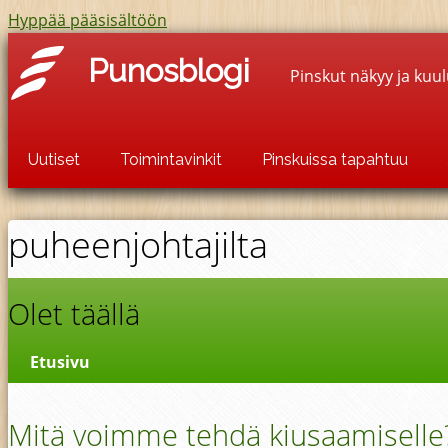
Hyppää pääsisältöön
Punosblogi
Pinskut näkyy ja kuu
Uutiset
Toimintavinkit
Pinskuissa tapahtuu
puheenjohtajilta
Olet täällä
Etusivu
Mitä voimme tehdä kiusaamiselle